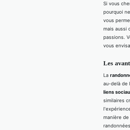
Si vous che
pourquoi n
vous permet
mais aussi 
passions. V
vous envisa
Les avant
La
randonné
au-delà de 
liens socia
similaires 
l'expérienc
manière d
randonnées