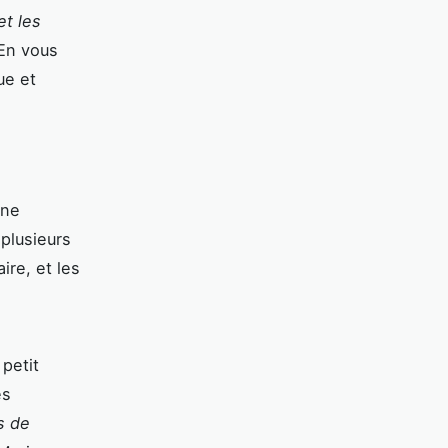
et les
 En vous
ue et
une
 plusieurs
aire, et les
petit
es
s de