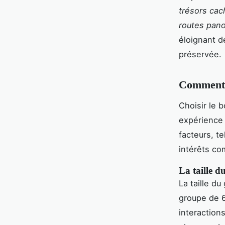
trésors cac
routes pan
éloignant d
préservée.
Comment c
Choisir le 
expérience 
facteurs, te
intérêts co
La taille d
La taille d
groupe de 6
interaction