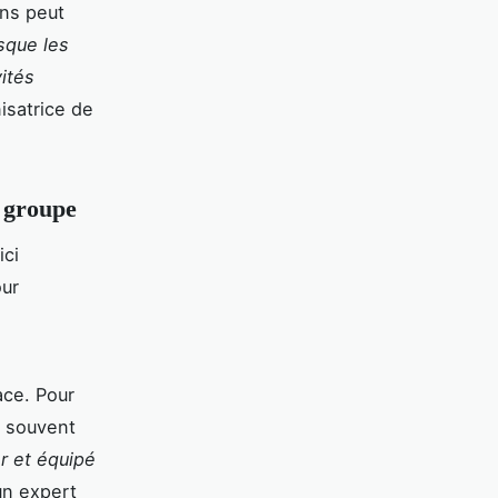
ons peut
sque les
vités
nisatrice de
 groupe
ici
our
ace. Pour
t souvent
r et équipé
 un expert