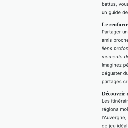
battus, vou
un guide de
Le renforce
Partager un
amis proch
liens profo
moments de
Imaginez pé
déguster du
partagés cr
Découvrir d
Les itinéra
régions moi
l'Auvergne,
de jeu idéal