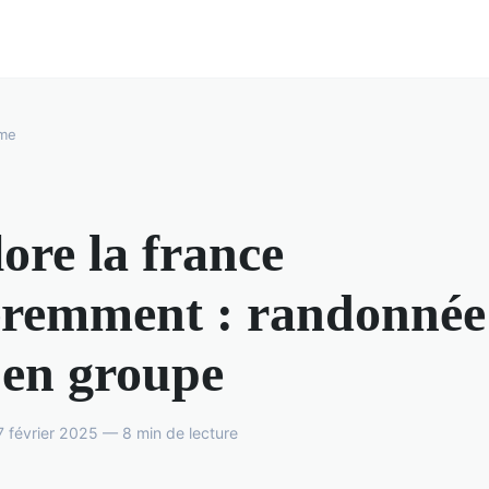
sme
ore la france
éremment : randonnée
 en groupe
 février 2025 — 8 min de lecture