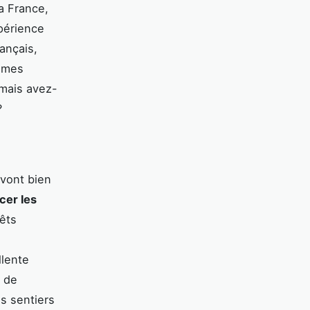
a France,
périence
ançais,
mêmes
 mais avez-
?
 vont bien
cer les
êts
llente
s de
s sentiers