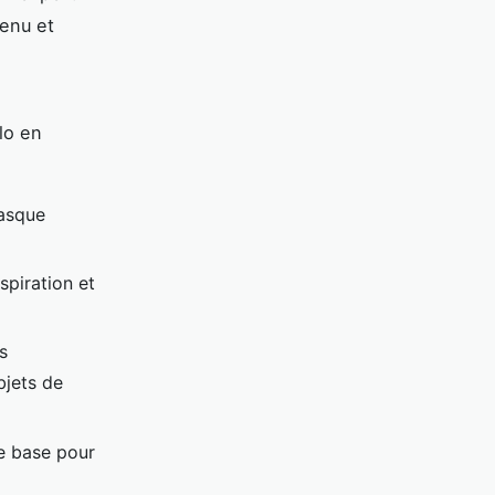
enu et
lo en
casque
spiration et
s
bjets de
de base pour