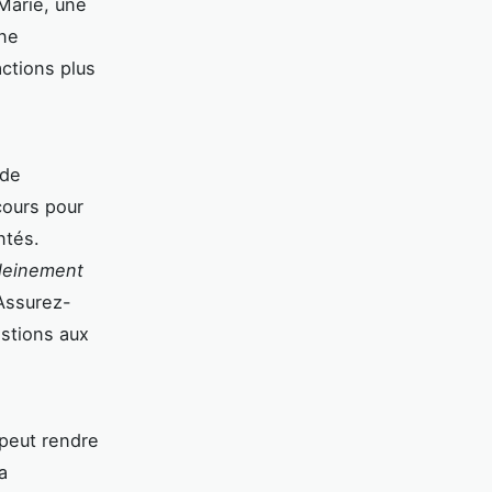
 Marie, une
une
actions plus
 de
cours pour
ntés.
pleinement
 Assurez-
estions aux
peut rendre
a