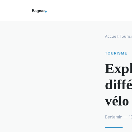
Accueil
›
Touri
TOURISME
Expl
diff
vélo
Benjamin — 17