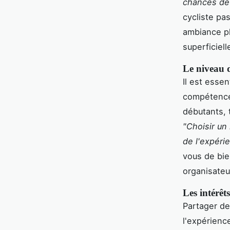
chances de 
cycliste pa
ambiance pl
superficiell
Le niveau de
Il est essen
compétence 
débutants, 
"Choisir un 
de l'expéri
vous de bie
organisateu
Les intérê
Partager d
l'expérienc