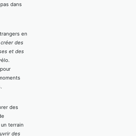
 pas dans
trangers en
 créer des
ses et des
vélo.
 pour
s moments
.
orer des
de
un terrain
uvrir des