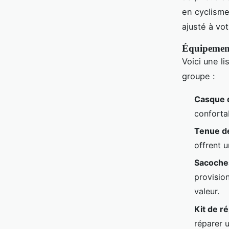
en cyclisme
ajusté à vot
Équipement
Voici une l
groupe :
Casque 
confortab
Tenue d
offrent 
Sacoche
provisio
valeur.
Kit de r
réparer u