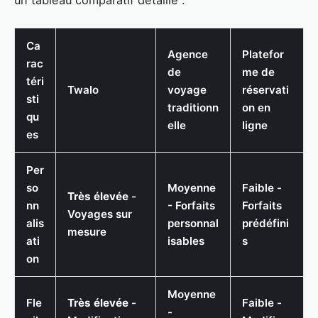
un tableau comparatif détaillé :
Ca
Agence
Platefor
rac
de
me de
téri
Twalo
voyage
réservati
sti
traditionn
on en
qu
elle
ligne
es
Per
so
Moyenne
Faible -
Très élevée
-
nn
- Forfaits
Forfaits
Voyages sur
alis
personnal
prédéfini
mesure
ati
isables
s
on
Moyenne
Fle
Très élevée
-
Faible -
-