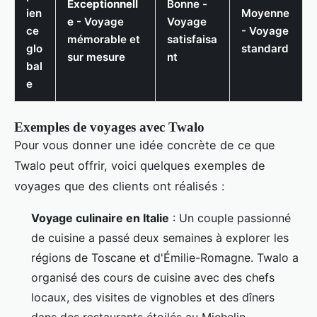
Exceptionnell
Bonne -
ien
Moyenne
e
- Voyage
Voyage
ce
- Voyage
mémorable et
satisfaisa
glo
standard
sur mesure
nt
bal
e
Exemples de voyages avec Twalo
Pour vous donner une idée concrète de ce que
Twalo peut offrir, voici quelques exemples de
voyages que des clients ont réalisés :
Voyage culinaire en Italie
: Un couple passionné
de cuisine a passé deux semaines à explorer les
régions de Toscane et d'Émilie-Romagne. Twalo a
organisé des cours de cuisine avec des chefs
locaux, des visites de vignobles et des dîners