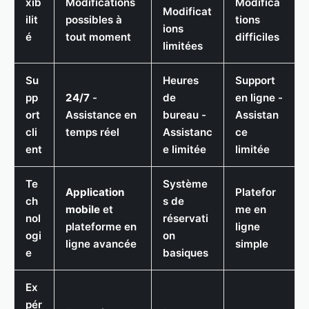
xib
Modifications
Modifica
Modificat
ilit
possibles à
tions
ions
é
tout moment
difficiles
limitées
Su
Heures
Support
pp
24/7
-
de
en ligne -
ort
Assistance en
bureau -
Assistan
cli
temps réel
Assistanc
ce
ent
e limitée
limitée
Te
Système
Application
Platefor
ch
s de
mobile
et
me en
nol
réservati
plateforme en
ligne
ogi
on
ligne avancée
simple
e
basiques
Ex
pér