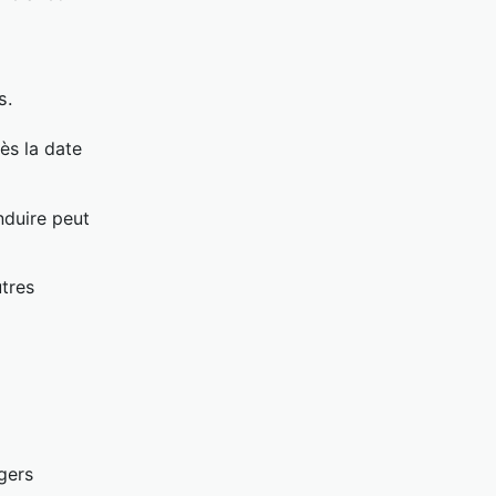
s.
ès la date
nduire peut
utres
gers