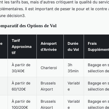
t les tarifs bas, mais d'autres critiquent la qualité du servic
plémentaires. Il est important de peser le pour et le contre
une décision3.
mparatif des Options de Vol
Tarif
ie
Aéroport
Durée
Frais
Approxima
d'Arrivée
du Vol
Supplément
tif
À partir de
3h
Bagage en s
Charleroi
30/40€
35min
sélection d
À partir de
Brussels
Variabl
Bagage en s
60/120€
Airport
e
sélection d
À partir de
Brussels
Variabl
Bagage en s
100/200€
Airport
e
sélection d