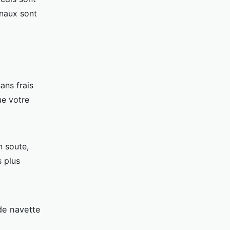
inaux sont
ans frais
ue votre
n soute,
s plus
de navette