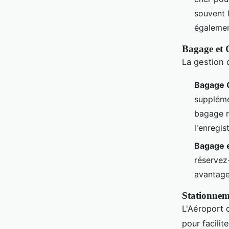
souvent 
égalemen
Bagage et 
La gestion 
Bagage 
suppléme
bagage r
l'enregis
Bagage 
réservez
avantage
Stationnem
L'Aéroport 
pour facili