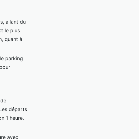
, allant du
 le plus
m, quant à
de parking
 pour
 de
 Les départs
on 1 heure.
ure avec