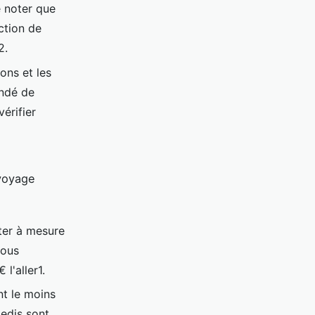
e noter que
ction de
2.
ons et les
andé de
érifier
 voyage
ter à mesure
vous
l'aller1.
t le moins
medis sont