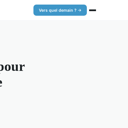
Vers quel demain ? →
 pour
e