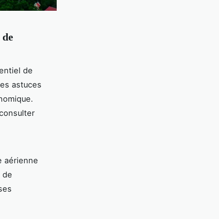
 de
entiel de
ues astuces
onomique.
consulter
e aérienne
l de
ises