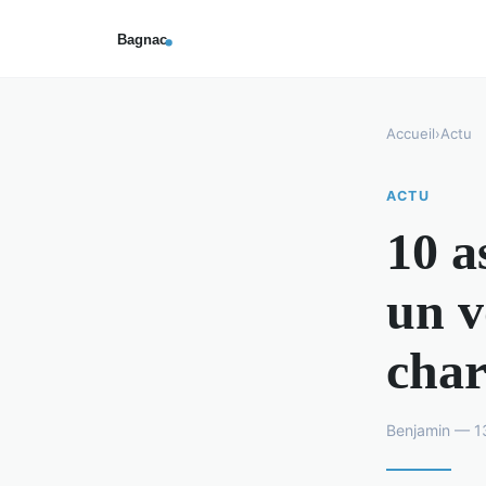
Accueil
›
Actu
ACTU
10 a
un v
char
Benjamin — 13