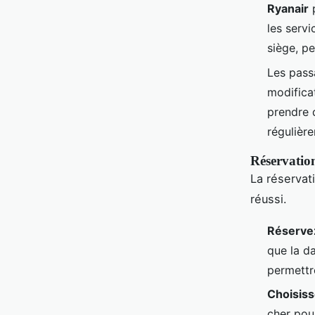
Ryanair
p
les serv
siège, pe
Les pass
modifica
prendre 
régulièr
Réservation
La réservat
réussi.
Réservez
que la d
permettre
Choisis
cher pou