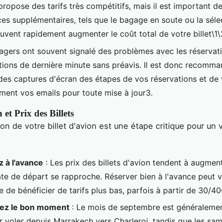
ropose des tarifs très compétitifs, mais il est important d
ices supplémentaires, tels que le bagage en soute ou la séle
uvent rapidement augmenter le coût total de votre billet\1\
agers ont souvent signalé des problèmes avec les réservati
tions de dernière minute sans préavis. Il est donc recomm
des captures d'écran des étapes de vos réservations et de v
ement vos emails pour toute mise à jour3.
 et Prix des Billets
ion de votre billet d'avion est une étape critique pour un
 à l'avance
: Les prix des billets d'avion tendent à augmen
ate de départ se rapproche. Réserver bien à l'avance peut 
 de bénéficier de tarifs plus bas, parfois à partir de 30/40€ 
sez le bon moment
: Le mois de septembre est généralemen
r voler depuis Marrakech vers Charleroi, tandis que les sa