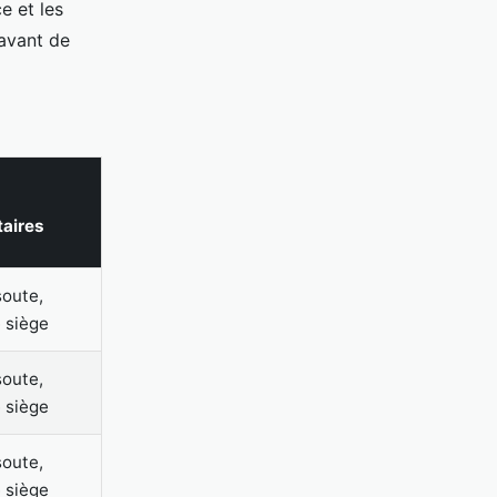
e et les
 avant de
aires
oute,
e siège
oute,
e siège
oute,
e siège