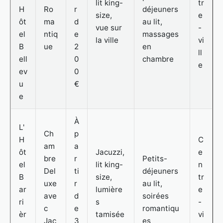
lit king-
tr
H
Ro
r
déjeuners
size,
e
ôt
ma
d
au lit,
vue sur
-
el
ntiq
e
massages
la ville
vi
B
ue
2
en
ll
ell
0
chambre
e
ev
0
u
€
e
À
L'
Ch
p
H
C
am
a
ôt
Jacuzzi,
e
bre
r
Petits-
el
lit king-
n
Del
ti
déjeuners
B
size,
tr
uxe
r
au lit,
ar
lumière
e
ave
d
soirées
ri
s
-
c
e
romantiqu
èr
tamisée
vi
Jac
3
es