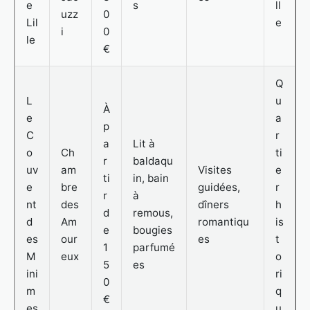
e
s
ll
uzz
0
Lil
e
i
0
le
€
Q
L
u
À
e
a
p
C
r
a
Lit à
o
Ch
ti
r
baldaqu
uv
am
Visites
e
ti
in, bain
e
bre
guidées,
r
r
à
nt
des
dîners
h
d
remous,
d
Am
romantiqu
is
e
bougies
es
our
es
t
1
parfumé
M
eux
o
5
es
ini
ri
0
m
q
€
es
u