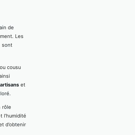
ain de
ement. Les
, sont
 ou cousu
ainsi
artisans
et
loré.
 rôle
 l’humidité
et d’obtenir