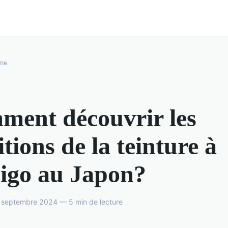
sme
ent découvrir les
itions de la teinture à
digo au Japon?
 septembre 2024 — 5 min de lecture