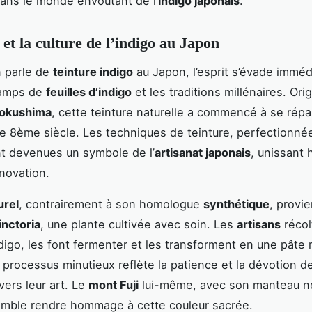
ans le monde envoûtant de l’
indigo japonais
.
 et la culture de l’indigo au Japon
n parle de
teinture indigo
au Japon, l’esprit s’évade immé
hamps de
feuilles d’indigo
et les traditions millénaires. Orig
okushima
, cette teinture naturelle a commencé à se rép
e 8ème siècle. Les techniques de teinture, perfectionnée
nt devenues un symbole de l’
artisanat japonais
, unissant 
nnovation.
urel
, contrairement à son homologue
synthétique
, provie
inctoria
, une plante cultivée avec soin. Les
artisans
récol
ndigo, les font fermenter et les transforment en une pâte 
 processus minutieux reflète la patience et la dévotion 
vers leur art. Le
mont Fuji
lui-même, avec son manteau n
emble rendre hommage à cette couleur sacrée.