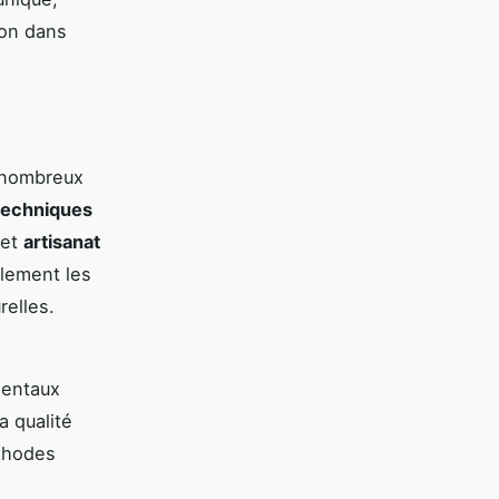
ion dans
e nombreux
techniques
cet
artisanat
ulement les
relles.
mentaux
a qualité
éthodes