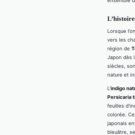
ensemble d
L’histoire
Lorsque l’o
vers les c
région de
T
Japon dès l
siècles, so
nature et i
L’
indigo nat
Persicaria t
feuilles d’i
colorée. Ce
japonais en
bleuâtre, s