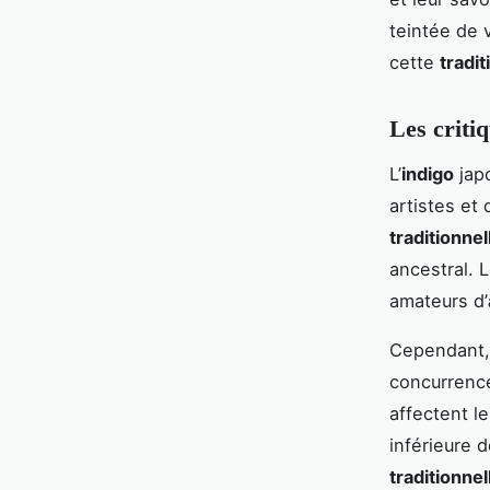
teintée de 
cette
tradit
Les criti
L’
indigo
japo
artistes et
traditionnel
ancestral. 
amateurs d’
Cependant, 
concurrence
affectent l
inférieure 
traditionnel