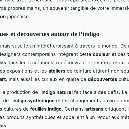
vos propres mains, un souvenir tangible de votre immers
ion
japonaise.
ques et découvertes autour de l’indigo
nais suscite un intérêt croissant à travers le monde. D
 designers contemporains intègrent cette
couleur
et ces
les
dans leurs créations, redécouvrant et réinterprétant 
Les expositions et les
ateliers
de teinture attirent non se
art
, mais aussi les curieux en quête de
découvertes
cultu
la production de l’
indigo naturel
fait face à des défis. La
 de l’
indigo synthétique
et les changements environne
es cultures de
feuilles indigo
. Certains
artisans
critiquent l
des produits synthétiques et appellent à un retour aux m
les
.