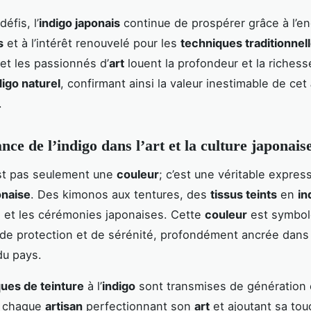
éfis, l’
indigo japonais
continue de prospérer grâce à l’
s
et à l’intérêt renouvelé pour les
techniques traditionnel
et les passionnés d’
art
louent la profondeur et la riches
digo naturel
, confirmant ainsi la valeur inestimable de cet
.
nce de l’indigo dans l’art et la culture japonais
st pas seulement une
couleur
; c’est une véritable expres
onaise
. Des kimonos aux tentures, des
tissus teints
en
in
 et les cérémonies japonaises. Cette
couleur
est symbol
 de protection et de sérénité, profondément ancrée dans 
 du pays.
ues de teinture
à l’
indigo
sont transmises de génération
, chaque
artisan
perfectionnant son
art
et ajoutant sa to