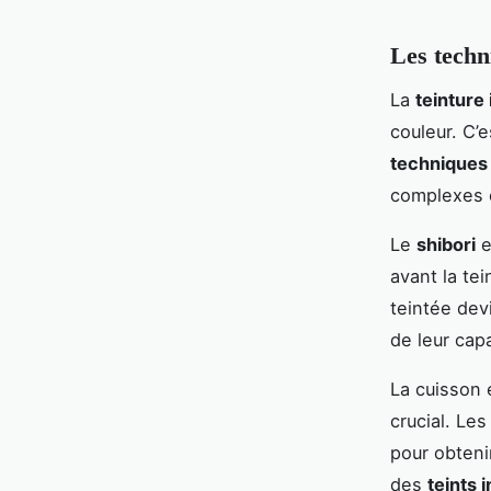
Les techni
La
teinture 
couleur. C’
techniques 
complexes 
Le
shibori
e
avant la te
teintée dev
de leur cap
La cuisson 
crucial. Le
pour obtenir
des
teints 