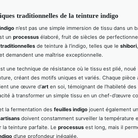
ques traditionnelles de la teinture indigo
indigo
n’est pas une simple immersion de tissu dans un b
est un
processus
élaboré, fruit de siècles de perfectionn
traditionnelles
de teinture à l’indigo, telles que le
shibori
et demandent une maîtrise exceptionnelle.
st une technique de résistance où le tissu est plié, noué
inture, créant des motifs uniques et variés. Chaque pièce 
ient une œuvre d’
art
en soi, témoignant de l’habileté des
acité à transformer un simple tissu en un chef-d’œuvre co
et la fermentation des
feuilles indigo
jouent également un
s
artisans
doivent constamment surveiller la température et
 la teinture parfaite. Le
processus
est long, mais il perm
indigo
d’une profondeur inégalée.