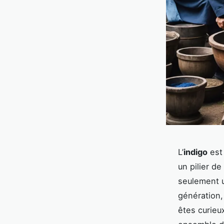
L’
indigo
est
un pilier de 
seulement u
génération,
êtes curieu