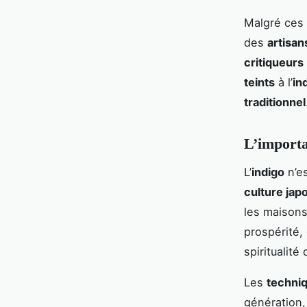
Malgré ces d
des
artisan
critiqueurs
teints
à l’
in
traditionnel
L’importa
L’
indigo
n’e
culture jap
les maisons
prospérité,
spiritualité
Les
techniq
génération