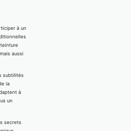
ticiper à un
ditionnelles
 teinture
 mais aussi
subtilités
de la
daptent à
ous un
s secrets
unique,