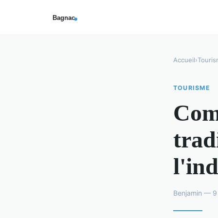
Accueil
›
Touri
TOURISME
Comm
trad
l'in
Benjamin — 9