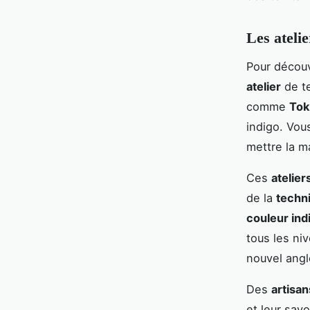
Les ateli
Pour découvr
atelier
de t
comme
Tok
indigo. Vou
mettre la ma
Ces
atelier
de la
techni
couleur ind
tous les ni
nouvel angl
Des
artisan
et leur sav