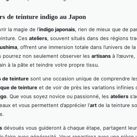
ers de teinture indigo au Japon
ir la magie de l’
indigo japonais
, rien de mieux que de par
einture. Ces
ateliers
, souvent situés dans des régions tra
ushima
, offrent une immersion totale dans l’univers de la
s pourrez non seulement observer les
artisans
à l’œuvre,
in à la pâte et teindre votre propre tissu.
s de teinture
sont une occasion unique de comprendre les 
que de teinture
et de voir de près les variations infinies 
igo
. Que vous soyez novice ou passionné, les
ateliers
s’a
veaux et vous permettent d’apprécier l’
art
de la teinture s
e.
s
dévoués vous guideront à chaque étape, partagent leur
oir-faire avec générosité. Vous repartirez avec une pièce 