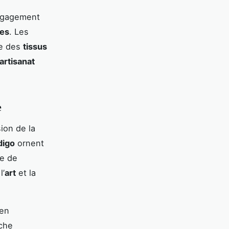
engagement
les
. Les
se des
tissus
artisanat
e
sion de la
digo
ornent
e de
l’
art
et la
 en
uche