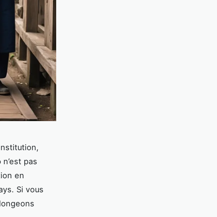
nstitution,
o
n’est pas
tion en
ays. Si vous
plongeons