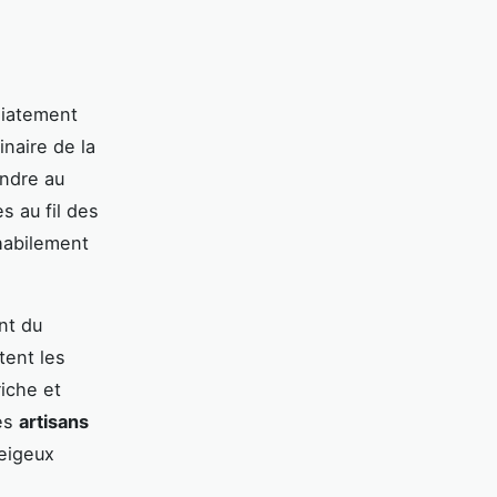
diatement
inaire de la
andre au
s au fil des
habilement
nt du
tent les
riche et
des
artisans
eigeux