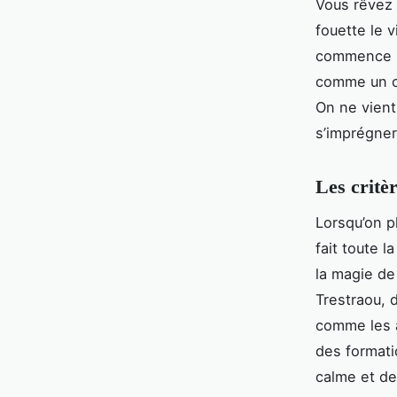
Vous rêvez d
fouette le 
commence pa
comme un cr
On ne vient 
s’imprégner
Les critè
Lorsqu’on p
fait toute 
la magie de
Trestraou, d
comme les a
des formati
calme et d