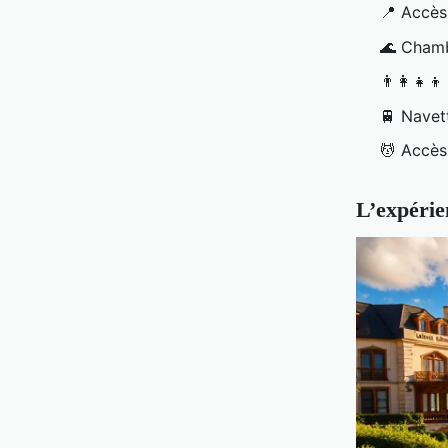
📍
Accès 
🌊
Chamb
👨‍👩‍👧‍
🚆
Navet
💆
Accès 
L’expérie