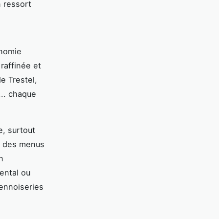
n ressort
onomie
raffinée et
e Trestel,
... chaque
, surtout
t des menus
n
ental ou
iennoiseries