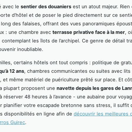
é avec le
sentier des douaniers
est un atout majeur. Rien 
porte d’hôtel et de poser le pied directement sur ce senti
 long des falaises, offrant des vues panoramiques époust
ux : une chambre avec
terrasse privative face à la mer
, o
 contemplant les îlots de l’archipel. Ce genre de détail t
ouvenir inoubliable.
illes, certains hôtels ont tout compris : politique de gratu
qu’à 12 ans
, chambres communicantes ou suites avec lits
 et même matériel de puériculture prêté sur place. Et cô
 la plupart proposent une
navette depuis les gares de Lan
 à réserver 48 heures à l’avance - une aubaine pour voya
r planifier votre escapade bretonne sans stress, il suffit 
s disponibilités en ligne afin de
découvrir les meilleures 
rros Guirec
.