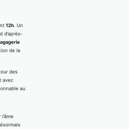
ant
12h
. Un
ut d’après-
agagerie
tion de la
tour des
t avec
isonnable au
r l’âme
ésormais