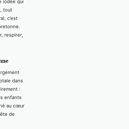
e iodée qui
, tout
l, c’est
bretonne.
, respirer,
onne
bergement
totale dans
airement :
es enfants
ché au cœur
uête de