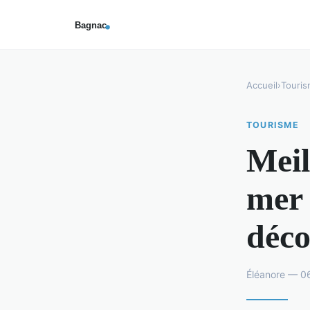
Accueil
›
Touri
TOURISME
Meil
mer 
déco
Éléanore — 0