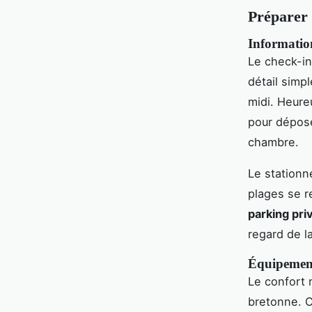
Préparer 
Information
Le check-i
détail simpl
midi. Heure
pour déposer
chambre.
Le stationn
plages se r
parking pri
regard de la
Équipement
Le confort 
bretonne. C