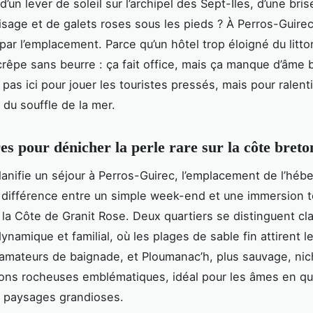
’un lever de soleil sur l’archipel des Sept-Îles, d’une bris
visage et de galets roses sous les pieds ? À Perros-Guirec
r l’emplacement. Parce qu’un hôtel trop éloigné du littora
êpe sans beurre : ça fait office, mais ça manque d’âme 
pas ici pour jouer les touristes pressés, mais pour ralentir
 du souffle de la mer.
res pour dénicher la perle rare sur la côte bret
lanifie un séjour à Perros-Guirec, l’emplacement de l’hé
la différence entre un simple week-end et une immersion 
 la Côte de Granit Rose. Deux quartiers se distinguent cl
ynamique et familial, où les plages de sable fin attirent l
mateurs de baignade, et Ploumanac’h, plus sauvage, ni
ons rocheuses emblématiques, idéal pour les âmes en q
e paysages grandioses.