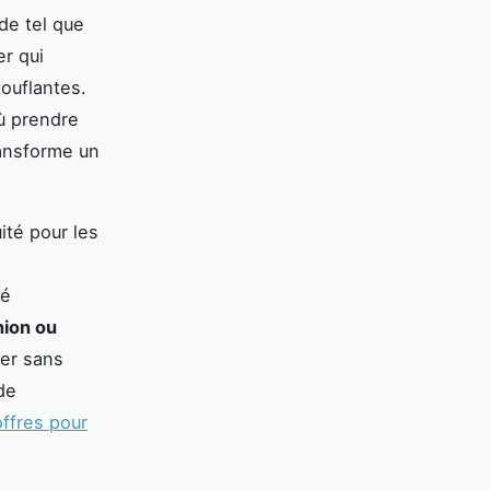
de tel que
er qui
ouflantes.
ù prendre
ransforme un
ité pour les
té
nion ou
ger sans
de
offres pour