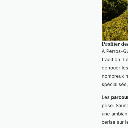
Profiter de
À Perros-Gu
tradition. L
dénouer les 
nombreux hô
spécialisés
Les
parcour
prise. Saun
une ambianc
cerise sur 