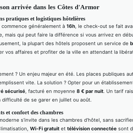
son arrivée dans les Côtes d'Armor
s pratiques et logistiques hôtelières
n commence généralement à
16h
, le check-out se fait av
e, mais qui peut faire la différence si vous arrivez en déb
usement, la plupart des hôtels proposent un service de
b
 vos affaires et profiter de la ville en attendant la libéra
ement ? Un enjeu majeur en été. Les places publiques au
emplissent vite. La solution ? Opter pour un établissemen
vé sécurisé
, facturé en moyenne
8 € par nuit
. Un tarif ra
 difficulté de se garer en juillet ou août.
s et confort des chambres
moderne s’invite dans les chambres d’hôtel, sans sacrifie
limatisation,
Wi-Fi gratuit
et
télévision connectée
sont d