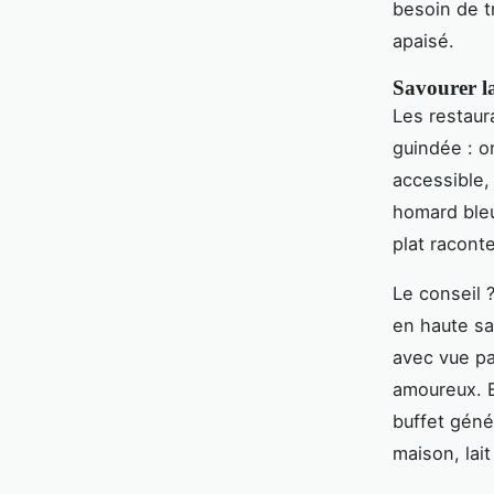
besoin de t
apaisé.
Savourer la
Les restaur
guindée : o
accessible, 
homard bleu
plat racont
Le conseil 
en haute s
avec vue pa
amoureux. E
buffet géné
maison, lait