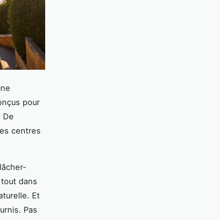
une
conçus pour
. De
des centres
lâcher-
 tout dans
turelle. Et
urnis. Pas