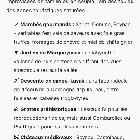
improvisées en famille ou en couple, loin des foules
des zones touristiques saturées.
📍
Marchés gourmands
: Sarlat, Domme, Beynac
- véritables festivals de saveurs avec foie gras,
truffes, fromages de chèvre et miel de châtaignier
🌳
Jardins de Marqueyssac
: un labyrinthe
vallonné de buis centenaires offrant des vues
spectaculaires sur la vallée
🛶
Descente en canoë-kayak
: une façon idéale
de découvrir la Dordogne depuis l’eau, entre
falaises et cabanes troglodytes
🪨
Grottes préhistoriques
: Lascaux IV pour les
reproductions fidèles, mais aussi Combarelles ou
Rouffignac pour les plus aventureux
🏰
Châteaux médiévaux
: Beynac, Castelnaud,